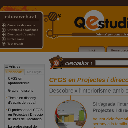
Cercador de cursos
Orientació acadèmica
Diccionari d'estudis
Orienta't per construir e
Professions
Test gratuït
Inici
Hemerotec
Articles
Relacionats
Més llegits
CFGS en Projectes i direcc
CFGS en
aparadorisme
Descobreix l'interiorisme amb 
Grau en disseny
Tècnic en disseny
d'espais de treball
Si t'agrada l'int
Projectes i dir
El professor del CFGS
en Projectes i Direcció
Aquest cicle format
d'Obres de Decoració
pertany a la famíli
La professional de