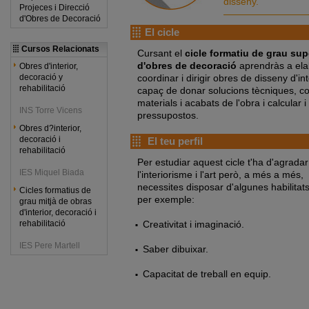
disseny.
Projeces i Direcció
d'Obres de Decoració
El cicle
Cursos Relacionats
Cursant el
cicle formatiu de grau supe
d'obres de decoració
aprendràs a elab
Obres d'interior,
coordinar i dirigir obres de disseny d'i
decoració y
rehabilitació
capaç de donar solucions tècniques, con
materials i acabats de l'obra i calcular
INS Torre Vicens
pressupostos.
Obres d?interior,
decoració i
El teu perfil
rehabilitació
Per estudiar aquest cicle t'ha d'agradar
IES Miquel Biada
l'interiorisme i l'art però, a més a més,
necessites disposar d'algunes habilitat
Cicles formatius de
per exemple:
grau mitjà de obras
d'interior, decoració i
Creativitat i imaginació.
rehabilitació
IES Pere Martell
Saber dibuixar.
Capacitat de treball en equip.