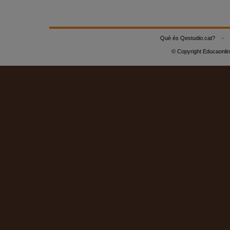
Què és Qestudio.cat?
-
© Copyright Educaonli