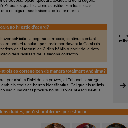
nes aquesta opció, quedarà exclosa la de la segona
ó. Aquestes qualificacions substitueixen les inicials,
que no siguin més baixes que les primeres.
ncara no hi estic d'acord?
Ell v
 i haver sol•licitat la segona correcció, continues estant
millo
cord amb el resultat, pots reclamar davant la Comissió
zadora en el termini de 3 dies hàbils a partir de la data
icació dels resultats de la segona correcció.
ntrols es corregeixen de manera totalment anònima?
e, per això, a l'inici de les proves, el Tribunal t'entrega
amb els codis de barres identificatius. Cal que els utilitzis
'ho vagin indicant i procura no mullar-los ni escriure-hi a
tens dubtes, però sí problemes per estudiar...