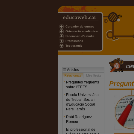
Cercador de cursos
Orientació acadèmica
Diccionari d'estudis
Professions
Test gratuït
Articles
Relacionats
Més llegits
Pregunt
Preguntes freqüents
sobre l'EEES
Escola Universitària
de Treball Social i
d'Educació Social
Pere Tarrés
Raúl Rodríguez
Romeo
El professional de