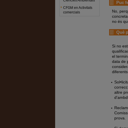
Ciències Ambientals
Puc fe
CFGM en Activitats
No, perq
comercials
concreta 
no és que
Què pu
Si no es
qualific
el termin
data de p
consider
diferents
Sol•lic
correcc
altre pr
d'ambdu
Reclama
Comissi
prova.