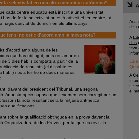
r la selectivitat en una altra comunitat autònoma?
A
uè cada centre educatiu està inscrit a una universitat
i has de fer la selectivitat on està adscrit el teu centre, si
Assab
 hagis canviat de domicili en els últims anys.
dels
c fer si no estic d'acord amb la meva nota?
A
Ed
dies
q
teva 
tàs d'acord amb alguna de les
infor
acions que has obtingut, pots reclamar en
i de 3 dies hàbils comptats a partir de la
La s
ublicació de resultats (el dissabte es
Qest
a hàbil) i pots fer-ho de dues maneres
A Qes
:
infor
selec
itant, davant del president del Tribunal, una segona
el ma
ió. Aquesta opció suposa que l'examen serà corregit per un
ofessor i la nota resultant serà la mitjana aritmètica
es qualificacions.
nt sobre la qualificació obtinguda en la prova davant la
ó Organitzadora de les Proves, per tal que es revisi la