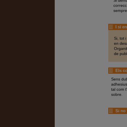
Si dema
correcci
sempre 
I si e
Si, tot
en desa
Organit
de publ
Els co
Sens dubt
adhesius 
tal com t
sobre.
Si no 