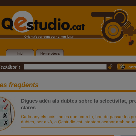
Orienta't per construir el teu futur
Inici
Hemeroteca
es freqüents
Digues adéu als dubtes sobre la selectivitat, p
clares.
Cada any els nois i noies que, com tu, han de passar les pro
dubtes, per això, a Qestudio.cat intentem acabar amb aques