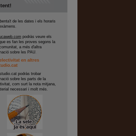
tent!
enta't de les dates i els horaris
 exàmens.
ucaweb.com
podràs veure els
ue es fan les proves segons la
comunitat, a més d'altra
mació sobre les PAU.
electivitat en altres
udio.cat
tudio.cat podràs trobar
mació sobre les parts de la
tivitat, com surt la nota mitjana,
terial necessari i molt més.