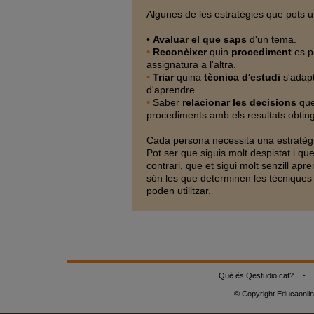
Algunes de les estratègies que pots uti
•
Avaluar el que saps
d'un tema.
•
Reconèixer
quin
procediment
es po
assignatura a l'altra.
•
Triar
quina
tècnica d'estudi
s'adapt
d'aprendre.
•
Saber
relacionar les decisions
que
procediments amb els resultats obting
Cada persona necessita una estratègi
Pot ser que siguis molt despistat i que
contrari, que et sigui molt senzill apre
són les que determinen les tècnique
poden utilitzar.
Què és Qestudio.cat?
-
© Copyright Educaonli