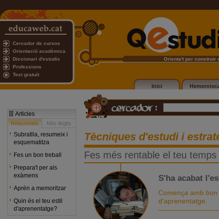
Cercador de cursos
Orientació acadèmica
Diccionari d'estudis
Orienta't per construir e
Professions
Test gratuït
Inici
Hemerotec
Articles
Relacionats
Més llegits
Tècniques d'estudi i estra
Subratlla, resumeix i
esquematitza
Fes més rentable el teu temps
Fes un bon treball
Prepara't per als
exàmens
S'ha acabat l'e
Aprèn a memoritzar
Comença amb bon peu
d'aprenentatge.
Quin és el teu estil
d'aprenentatge?