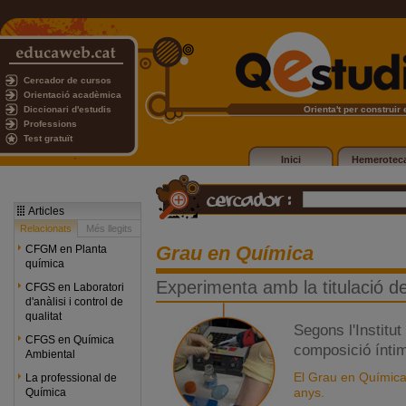
Cercador de cursos
Orientació acadèmica
Diccionari d'estudis
Orienta't per construir e
Professions
Test gratuït
Inici
Hemerotec
Articles
Relacionats
Més llegits
Grau en Química
CFGM en Planta
química
Experimenta amb la titulació 
CFGS en Laboratori
d'anàlisi i control de
qualitat
Segons l'Institu
CFGS en Química
composició íntim
Ambiental
El Grau en Química 
La professional de
anys.
Química