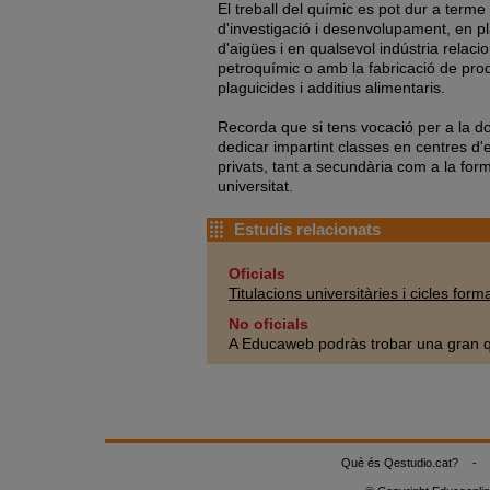
El treball del químic es pot dur a terme
d'investigació i desenvolupament, en p
d'aigües i en qualsevol indústria relaci
petroquímic o amb la fabricació de pro
plaguicides i additius alimentaris.
Recorda que si tens vocació per a la d
dedicar impartint classes en centres d
privats, tant a secundària com a la form
universitat.
Estudis relacionats
Oficials
Titulacions universitàries i cicles form
No oficials
A Educaweb podràs trobar una gran q
Què és Qestudio.cat?
-