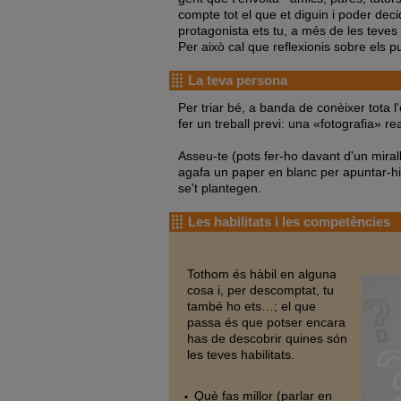
compte tot el que et diguin i poder decid
protagonista ets tu, a més de les teves h
Per això cal que reflexionis sobre els 
La teva persona
Per triar bé, a banda de conèixer tota 
fer un treball previ: una «fotografia» re
Asseu-te (pots fer-ho davant d'un mirall
agafa un paper en blanc per apuntar-hi
se't plantegen.
Les habilitats i les competències
Tothom és hàbil en alguna
cosa i, per descomptat, tu
també ho ets…; el que
passa és que potser encara
has de descobrir quines són
les teves habilitats.
Què fas millor (parlar en