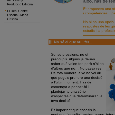
de Disseny i
això, has de te
Producció Editorial
Et proposem una sèr
El Real Centre
i competències i, pe
Escorial- María
Cristina
No hi ha una opció 
respostes de les qü
estudis i la professi
No sé el que vull fer...
Sense pressions, no et
preocupis. Alguns ja deuen
saber què volen fer, però n'hi ha
d'altres que no… No passa res.
De tota manera, això no vol dir
que puguis prendre una decisió
a l'últim moment. Has de
començar a pensar-hi i
plantejar-te una sèrie
d'aspectes que determinaran la
teva decisió.
És important que escoltis la
gent que t'envolta –amics, pares, tutors.