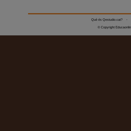
Què és Qestudio.cat?
-
© Copyright Educaonli