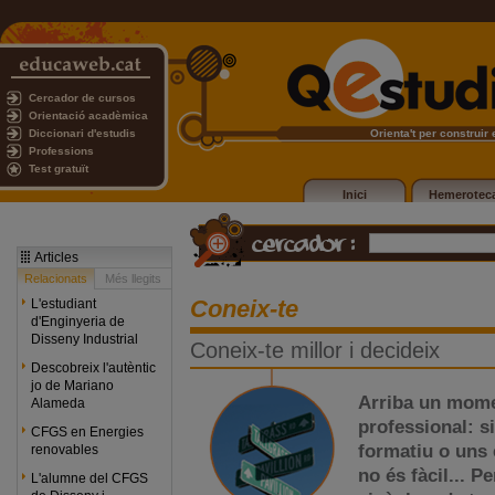
Cercador de cursos
Orientació acadèmica
Diccionari d'estudis
Orienta't per construir e
Professions
Test gratuït
Inici
Hemerotec
Articles
Relacionats
Més llegits
Coneix-te
L'estudiant
d'Enginyeria de
Disseny Industrial
Coneix-te millor i decideix
Descobreix l'autèntic
jo de Mariano
Arriba un momen
Alameda
professional: s
CFGS en Energies
formatiu o uns 
renovables
no és fàcil... P
L'alumne del CFGS