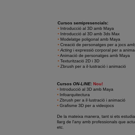
Cursos semipresencials:
•
Introducció al 3D amb Maya
•
Introducció al 3D amb 3ds Max
•
Modelatge poligonal amb Maya
•
Creació de personatges per a jocs am
•
Acting
i expressió corporal per a anim
•
Animació de personatges amb Maya
•
Texturització 2D i 3D
•
Zbrush per a il·lustració i animació
Cursos
ON-LINE
:
Nou!
•
Introducció al 3D amb Maya
•
Infoarquitectura
•
Zbrush per a il·lustració i animació
•
Grafisme 3D per a videojocs
De la mateixa manera, tant si ets estudi
llarg de l'any amb professionals que actu
etc.