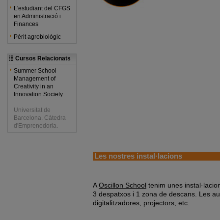
L'estudiant del CFGS
en Administració i
Finances
Pèrit agrobiològic
Cursos Relacionats
Summer School
Management of
Creativity in an
Innovation Society
Universitat de
Barcelona. Càtedra
d'Emprenedoria.
Les nostres instal·lacions
A
Oscillon School
tenim unes instal·laci
3 despatxos i 1 zona de descans. Les au
digitalitzadores, projectors, etc.