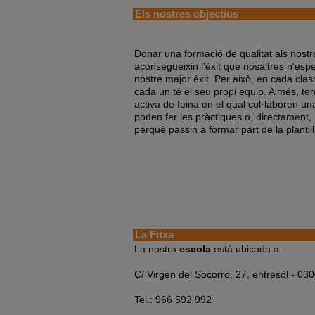
Els nostres objectius
Donar una formació de qualitat als nost
aconsegueixin l'èxit que nosaltres n'esp
nostre major èxit. Per això, en cada cla
cada un té el seu propi equip. A més, t
activa de feina en el qual col·laboren u
poden fer les pràctiques o, directament,
perquè passin a formar part de la plantill
La Fitxa
La nostra
escola
està ubicada a:
C/ Virgen del Socorro, 27, entresòl - 03
Tel.: 966 592 992