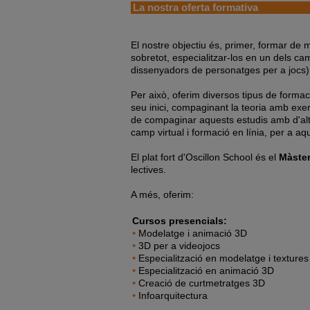
La nostra oferta formativa
El nostre objectiu és, primer, formar de
sobretot, especialitzar-los en un dels c
dissenyadors de personatges per a jocs)
Per això, oferim diversos tipus de formac
seu inici, compaginant la teoria amb exe
de compaginar aquests estudis amb d'alt
camp virtual i formació en línia, per a aq
El plat fort d'Oscillon School és el
Màster
lectives.
A més, oferim:
Cursos presencials:
•
Modelatge i animació 3D
•
3D per a videojocs
•
Especialització en modelatge i textures
•
Especialització en animació 3D
•
Creació de curtmetratges 3D
•
Infoarquitectura