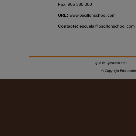
Fax: 966 385 380
URL:
www.oscillonschool.com
Contacte:
escuela@oscillonschool.com
Què és Qestudio.cat?
-
© Copyright Educaonli