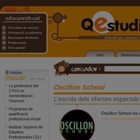
Cercador de cursos
Orientació acadèmica
Diccionari d'estudis
Orienta't per construir e
Professions
Test gratuït
Inici
Hemerotec
Articles
Relacionats
Més llegits
Oscillon School
La professora del
CFGS en
Administració i
L'escola dels efectes especials
Finances
Programes de
Oscillon School és 
qualificació
professional inicial
Instituto Superior de
Estudios
Profesionales CEU