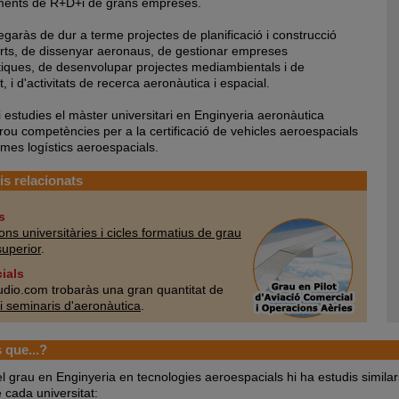
ments de R+D+i de grans empreses.
egaràs de dur a terme projectes de planificació i construcció
rts, de dissenyar aeronaus, de gestionar empreses
iques, de desenvolupar projectes mediambientals i de
, i d'activitats de recerca aeronàutica i espacial.
i estudies el màster universitari en Enginyeria aeronàutica
prou competències per a la certificació de vehicles aeroespacials
emes logístics aeroespacials.
s relacionats
s
ions universitàries i cicles formatius de grau
superior
.
cials
udio.com trobaràs una gran quantitat de
i seminaris d'aeronàutica
.
 que...?
l grau en Enginyeria en tecnologies aeroespacials hi ha estudis simila
 cada universitat: