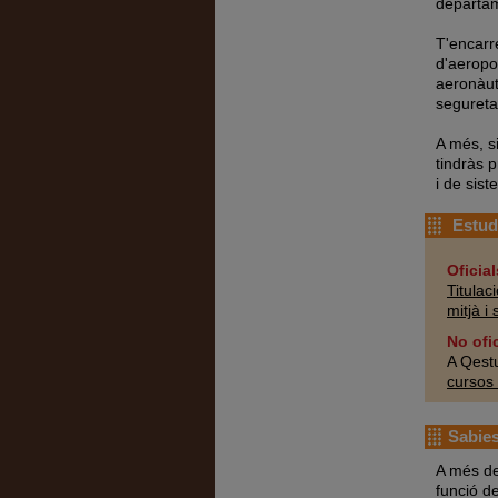
departa
T'encarr
d'aeropo
aeronàut
seguretat
A més, s
tindràs 
i de sist
Estudi
Oficial
Titulac
mitjà i 
No ofi
A Qest
cursos 
Sabies
A més de
funció de