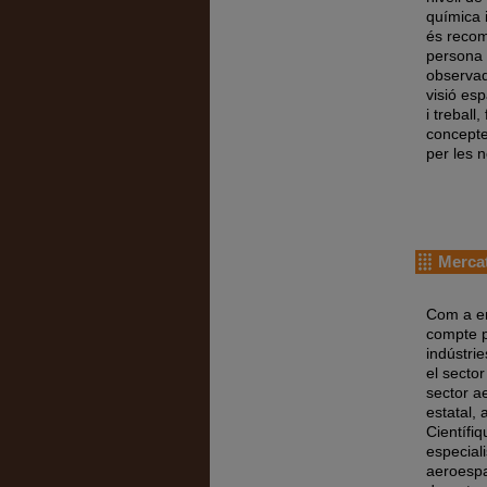
química 
és recom
persona c
observad
visió esp
i treball,
concepte
per les 
Mercat
Com a en
compte p
indústrie
el secto
sector a
estatal,
Científi
especial
aeroespa