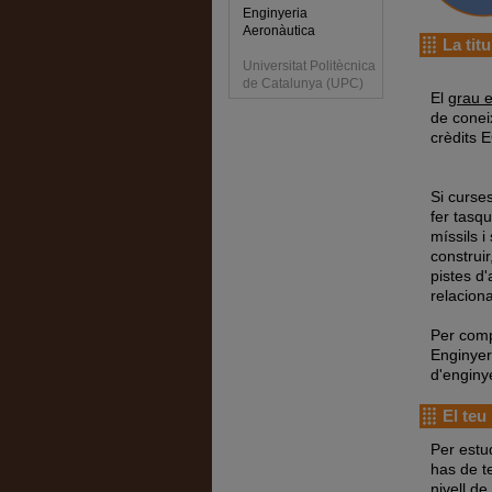
Enginyeria
Aeronàutica
La titu
Universitat Politècnica
de Catalunya (UPC)
El
grau e
de conei
crèdits 
Si curse
fer tasq
míssils 
construir
pistes d
relacion
Per comp
Enginyeri
d'enginy
El teu 
Per estu
has de te
nivell de