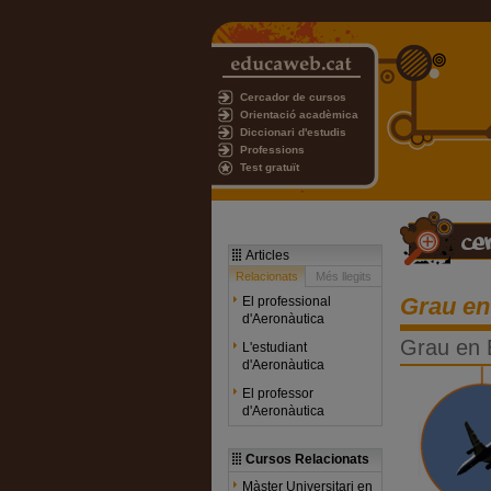
Cercador de cursos
Orientació acadèmica
Diccionari d'estudis
Professions
Test gratuït
Articles
Relacionats
Més llegits
Grau en
El professional
d'Aeronàutica
Grau en 
L'estudiant
d'Aeronàutica
El professor
d'Aeronàutica
Cursos Relacionats
Màster Universitari en