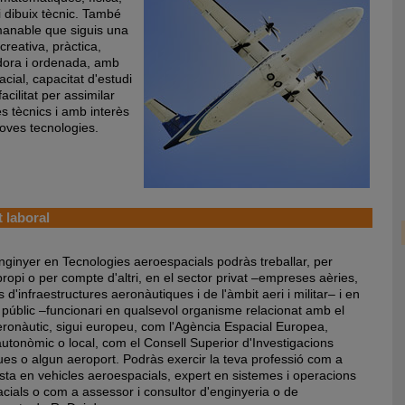
i dibuix tècnic. També
anable que siguis una
reativa, pràctica,
ora i ordenada, amb
acial, capacitat d'estudi
 facilitat per assimilar
s tècnics i amb interès
noves tecnologies.
 laboral
ginyer en Tecnologies aeroespacials podràs treballar, per
ropi o per compte d'altri, en el sector privat –empreses aèries,
s d'infraestructures aeronàutiques i de l'àmbit aeri i militar– i en
r públic –funcionari en qualsevol organisme relacionat amb el
eronàutic, sigui europeu, com l'Agència Espacial Europea,
 autonòmic o local, com el Consell Superior d'Investigacions
ques o algun aeroport. Podràs exercir la teva professió com a
ista en vehicles aeroespacials, expert en sistemes i operacions
cials o com a assessor i consultor d'enginyeria o de