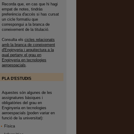
Recorda que, en cas que hi hagi
empat de notes, tindràs
preferència d'accés si has cursat
un cicle formatiu que
correspongui a la branca de
coneixement de la titulació.
Consulta els
cicles relacionats
amb la branca de coneixement
d'Enginyeria i arquitectura a la
qual pertany el grau en
Enginyeria en tecnologies
aeroespacials
.
PLA D'ESTUDIS
Aquestes són algunes de les
assignatures bàsiques i
obligatòries del grau en
Enginyeria en tecnologies
aeroespacials (poden variar en
funció de la universitat):
Física