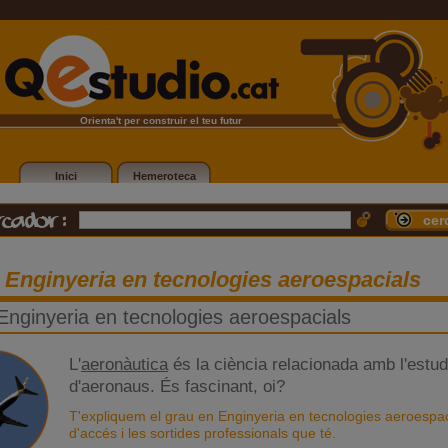
Orienta't per construir el teu futur
Inici
Hemeroteca
 Enginyeria en tecnologies aeroespacials
Enginyeria en tecnologies aeroespacials
L'
aeronàutica
és la ciència relacionada amb l'estudi
d'aeronaus. És fascinant, oi?
T'expliquem el grau en Enginyeria en tecnologies aeroespacia
d'accés i les sortides professionals que té.