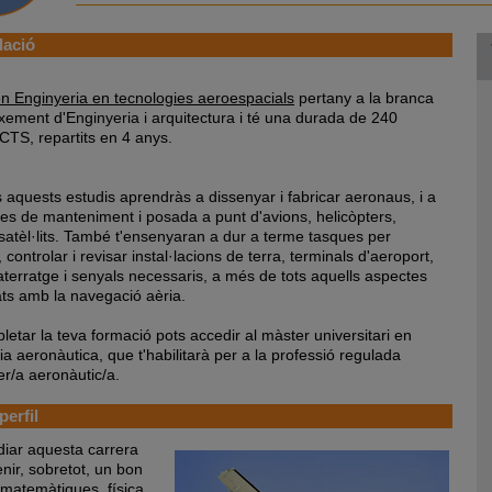
lació
n Enginyeria en tecnologies aeroespacials
pertany a la branca
xement d'Enginyeria i arquitectura i té una durada de 240
ECTS, repartits en 4 anys.
s aquests estudis aprendràs a dissenyar i fabricar aeronaus, i a
ues de manteniment i posada a punt d'avions, helicòpters,
i satèl·lits. També t'ensenyaran a dur a terme tasques per
, controlar i revisar instal·lacions de terra, terminals d'aeroport,
'aterratge i senyals necessaris, a més de tots aquells aspectes
ats amb la navegació aèria.
letar la teva formació pots accedir al màster universitari en
a aeronàutica, que t'habilitarà per a la professió regulada
er/a aeronàutic/a.
perfil
diar aquesta carrera
nir, sobretot, un bon
 matemàtiques, física,