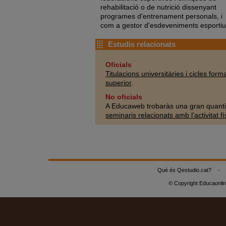
rehabilitació o de nutrició dissenyant
programes d'entrenament personals, i
com a gestor d'esdeveniments esportiu
Estudis relacionats
Oficials
Titulacions universitàries i cicles form
superior
.
No oficials
A Educaweb trobaràs una gran quanti
seminaris relacionats amb l'activitat fís
Què és Qestudio.cat?
-
© Copyright Educaonli