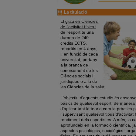
La titulació
El
grau en Ciències
de l'activitat física i
de l'esport
té una
durada de 240
crèdits ECTS,
repartits en 4 anys,
i, en funció de cada
universitat, pertany
a la branca de
coneixement de les
Ciències socials i
jurídiques o a la de
les Ciències de la salut.
L'objectiu d'aquests estudis és ensenya
bàsics de qualsevol esport, de manera
d'aplicar tant la teoria com la pràctica p
i supervisant qualsevol tipus d'activitat f
rendiment dels esportistes. A més, la 
aprofundeix en la formació científica, ja
aspectes psicològics, sociològics i organi
física. En aquesta titulació predomina l