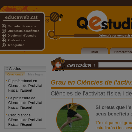
Cercador de cursos
Orientació acadèmica
Diccionari d'estudis
Orienta't per construir e
Professions
Test gratuït
Inici
Hemerotec
Articles
Relacionats
Més llegits
Grau en Ciències de l'activit
El professional en
Ciències de l'Activitat
Física i l'Esport
Ciències de l'activitat física i de
La professora de
Ciències de l'Activitat
Si creus que l'e
Física i l'Esport
seus beneficis 
L'estudiant de
Ciències de l'Activitat
T'expliquem el grau 
Física i l'Esport
estudiaràs i les sev