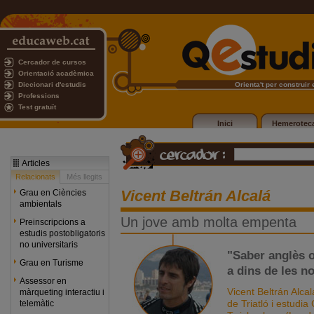
Cercador de cursos
Orientació acadèmica
Diccionari d'estudis
Orienta't per construir e
Professions
Test gratuït
Inici
Hemerotec
Articles
Relacionats
Més llegits
Vicent Beltrán Alcalá
Grau en Ciències
ambientals
Un jove amb molta empenta
Preinscripcions a
estudis postobligatoris
no universitaris
"Saber anglès o
Grau en Turisme
a dins de les n
Assessor en
Vicent Beltrán Alcal
màrqueting interactiu i
de Triatló i estudia 
telemàtic