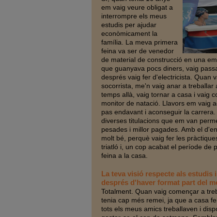
em vaig veure obligat a
interrompre els meus
estudis per ajudar
econòmicament la
família. La meva primera
feina va ser de venedor
de material de construcció en una em
que guanyava pocs diners, vaig passar 
després vaig fer d'electricista. Quan va
socorrista, me'n vaig anar a treballar
temps allà, vaig tornar a casa i vaig 
monitor de natació. Llavors em vaig 
pas endavant i aconseguir la carrera.
diverses titulacions que em van perme
pesades i millor pagades. Amb el d'en
molt bé, perquè vaig fer les pràctiqu
triatló i, un cop acabat el període de 
feina a la casa.
La teva visió respecte als estudis i
després d'haver format part del m
Totalment. Quan vaig començar a treb
tenia cap més remei, ja que a casa fei
tots els meus amics treballaven i dis