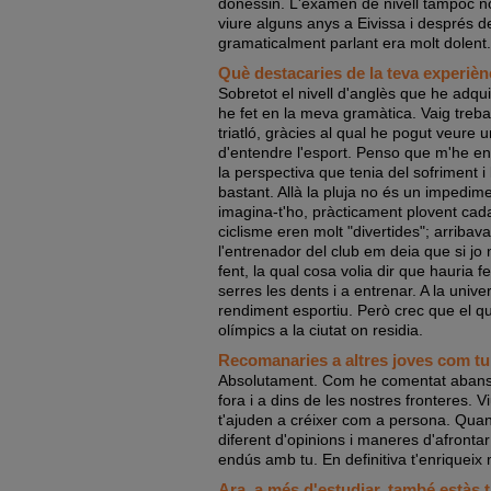
donessin. L'examen de nivell tampoc n
viure alguns anys a Eivissa i després
gramaticalment parlant era molt dolent.
Què destacaries de la teva experiè
Sobretot el nivell d'anglès que he adquiri
he fet en la meva gramàtica. Vaig treba
triatló, gràcies al qual he pogut veure 
d'entendre l'esport. Penso que m'he enfo
la perspectiva que tenia del sofriment i
bastant. Allà la pluja no és un impedime
imagina-t'ho, pràcticament plovent cada
ciclisme eren molt "divertides"; arribav
l'entrenador del club em deia que si jo
fent, la qual cosa volia dir que hauria f
serres les dents i a entrenar. A la unive
rendiment esportiu. Però crec que el que
olímpics a la ciutat on residia.
Recomanaries a altres joves com tu 
Absolutament. Com he comentat abans, s
fora i a dins de les nostres fronteres. 
t'ajuden a créixer com a persona. Quan 
diferent d'opinions i maneres d'afrontar
endús amb tu. En definitiva t'enriqueix
Ara, a més d'estudiar, també estàs t