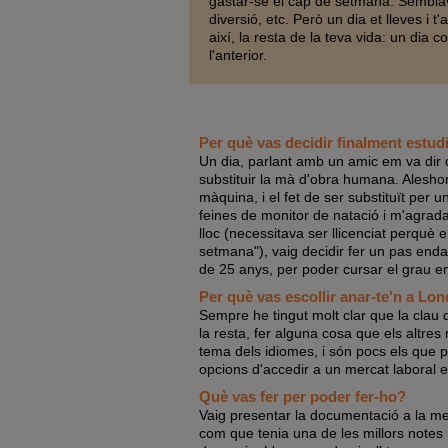
gastar-se el cap de setmana. Sembla
diversió, etc. Però un dia et lleves i
així, la resta de la teva vida: un dia c
l'anterior.
Per què vas decidir finalment estud
Un dia, parlant amb un amic em va dir
substituir la mà d'obra humana. Aleshor
màquina, i el fet de ser substituït per 
feines de monitor de natació i m'agrad
lloc (necessitava ser llicenciat perqu
setmana"), vaig decidir fer un pas endav
de 25 anys, per poder cursar el grau en C
Per què vas escollir anar-te'n a Lon
Sempre he tingut molt clar que la clau d
la resta, fer alguna cosa que els altr
tema dels idiomes, i són pocs els que p
opcions d'accedir a un mercat laboral 
Què vas fer per poder fer-ho?
Vaig presentar la documentació a la mev
com que tenia una de les millors notes 