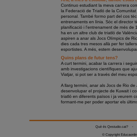
Continuo estudiant la meva carrera com
la Federació de Triatló de la Comunita
personal. També formo part del cos tècn
entrenaments en línia. Sóc el director tè
planificació i l'entrenament de més de
ha en un altre club de triatló de Valènc
aspiren a anar als Jocs Olímpics de Rio
dies cada tres mesos allà per fer taller
esportistes. A més, estem desenvolupan
Quins plans de futur tens?
A curt termini, acabar la carrera i seg
amb investigacions científiques que ajud
Viatjar, si pot ser a través del meu espo
A llarg termini, anar als Jocs de Rio 
desenvolupar el projecte de Kuwait i c
triatló en diferents països i ja veurem
formant-me per poder aportar els últim
Què és Qestudio.cat?
-
© Copyright Educaonli