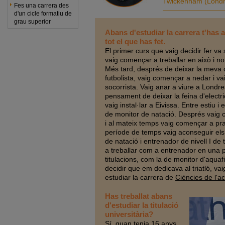
Twickenham (Londr
Fes una carrera des
d'un cicle formatiu de
grau superior
Abans d'estudiar la carrera t'has a
tot el que has fet.
El primer curs que vaig decidir fer va s
vaig començar a treballar en això i no
Més tard, després de deixar la meva 
futbolista, vaig començar a nedar i vaig
socorrista. Vaig anar a viure a Londres
pensament de deixar la feina d'electric
vaig instal·lar a Eivissa. Entre estiu i 
de monitor de natació. Després vaig co
i al mateix temps vaig començar a prac
període de temps vaig aconseguir els t
de natació i entrenador de nivell I de
a treballar com a entrenador en una p
titulacions, com la de monitor d'aquaf
decidir que em dedicava al triatló, vaig
estudiar la carrera de
Ciències de l'act
Has treballat abans
d'estudiar la titulació
universitària
?
Sí, quan tenia 16 anys