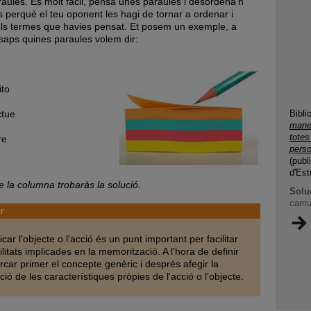
raules. És molt fàcil, pensa unes paraules i desordena'n
es perquè el teu oponent les hagi de tornar a ordenar i
 els termes que havies pensat. Et posem un exemple, a
 saps quines paraules volem dir:
ito
ctue
Bibli
maner
totes
re
perso
(publ
d'Est
de la columna trobaràs la solució.
Solu
camuf
r
icar l'objecte o l'acció és un punt important per facilitar
ilitats implicades en la memorització. A l'hora de definir
rcar primer el concepte genèric i després afegir la
ció de les característiques pròpies de l'acció o l'objecte.