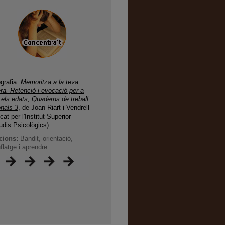
ografia:
Memoritza a la teva
a. Retenció i evocació per a
 els edats, Quaderns de treball
nals 3
, de Joan Riart i Vendrell
icat per l'Institut Superior
udis Psicològics).
cions:
Bandit, orientació,
latge i aprendre