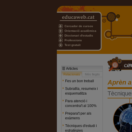
Cercador de cursos
Orientació acadèmica
Diccionari d'estudis
Professions
Test gratuït
Articles
Relacionats
Més llegits
Aprèn a
Fes un bon treball
Subratlla, resumeix i
Tècnique
esquematitza
Para atenció i
concentra't al 100%
Prepara't per als
exàmens
Tècniques d'estudi i
estratègies