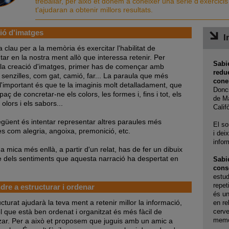
treballar, per això et donem a conèixer una sèrie d'exercici
t'ajudaran a obtenir millors resultats.
ió d'imatges
I
clau per a la memòria és exercitar l'habilitat de
ar en la nostra ment allò que interessa retenir. Per
Sabi
r la creació d'imatges, primer has de començar amb
redue
 senzilles, com gat, camió, far... La paraula que més
cone
 l'important és que te la imaginis molt detalladament, que
Doncs
paç de concretar-ne els colors, les formes i, fins i tot, els
de Ma
 olors i els sabors...
Calif
egüent és intentar representar altres paraules més
El so
es com alegria, angoixa, premonició, etc.
i dei
infor
 mica més enllà, a partir d'un relat, has de fer un dibuix
e dels sentiments que aquesta narració ha despertat en
Sabie
cons
estud
repet
re a estructurar i ordenar
és un
cturat ajudarà la teva ment a retenir millor la informació,
en re
l que està ben ordenat i organitzat és més fàcil de
cerve
memò
ar. Per a això et proposem que juguis amb un amic a