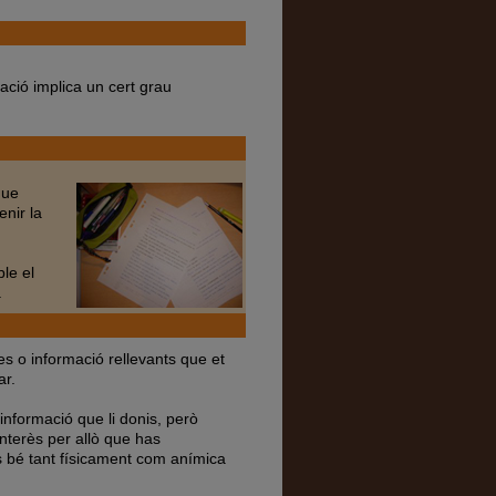
ació implica un cert grau
que
enir la
le el
.
s o informació rellevants que et
ar.
 informació que li donis, però
interès per allò que has
bis bé tant físicament com anímica