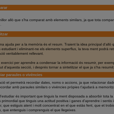
arar
millor allò que s'ha comparat amb elements similars, ja que tota compar
.
itzar
a ajuda per a la memòria és el resum. Traient la idea principal d'allò 
s estudiant i eliminant-ne els elements superflus, la teva ment podrà ret
ció veritablement rellevant.
exercici per aprendre a condensar la informació és resumir, per exemp
ut d'aquesta secció, i després tornar a sintetitzar el que ja s'ha resumit
ar paraules o vivències
ació et permetrà recordar dates, noms o accions, ja que relacionar dade
ecordar amb paraules similars o vivències pròpies t'ajudarà a memoritz
d'estudiar és important que tinguis la ment disposada a absorbir tota la
primordial que tinguis una actitud positiva i ganes d'aprendre i sentis 
r, que estiguis atent i molt concentrat en el que estàs fent, que et tro
tim, que entenguis i comprenguis el que llegeixes.