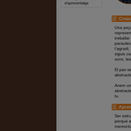
d'aprenentatge
Creac
Una peça 
represent
treballa
paraules
t'agradi,
siguis ca
sons, les
El pas s
abstract
Anem una
abstract
tu.
Aprend
Ser estru
perquè e
memoritz