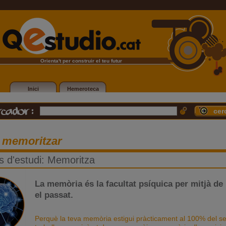
Orienta't per construir el teu futur
Inici
Hemeroteca
 memoritzar
s d'estudi: Memoritza
La memòria és la facultat psíquica per mitjà de 
el passat.
Perquè la teva memòria estigui pràcticament al 100% del se