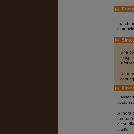
Comp
Es reté 
d'atenció
Sintet
Una bon
estigui
informa
Un bon 
conting
Associ
L'associ
costen r
A l'hora 
també és 
d'estudia
i, a l'úl