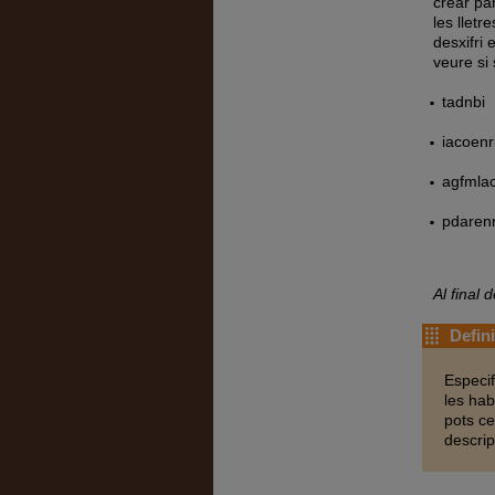
crear pa
les lletr
desxifri
veure si
tadnbi
iacoenr
agfmla
pdaren
Al final 
Defini
Especif
les hab
pots ce
descrip