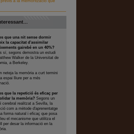
s previs a la memorització que
nteressant...
es que una nit sense dormir
ix la capacitat d'assimilar
ixements gairebé en un 40%?
 sí, segons demostra un estudi
tthew Walker de la Universitat de
òrnia, a Berkeley.
n neteja la memòria a curt termini
xa espai lliure per a més
mació.
s que la repetició és eficaç per
olidar la memòria?
Segons un
i cerebral realitzat a Sevilla, la
ició com a mètode d'aprenentatge
a forma natural i eficaç que posa
lleu el mecanisme que utilitza el
ll per desar la informació en la
ria
.