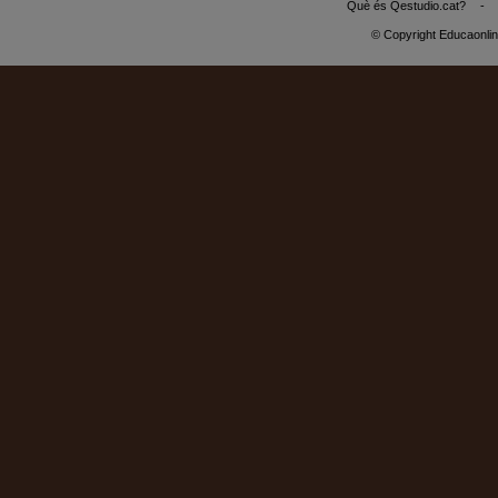
Què és Qestudio.cat?
-
© Copyright Educaonli