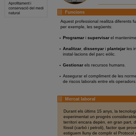
Aprofitament i
conservació del medi
Funcions
natural
Aquest professional realitza diferents 
per exemple, les següents:
Programar
i
supervisar
el mantenimen
Analitzar
,
dissenyar
i
plantejar
les i
instal·lacions del parc eòlic.
Gestionar
els recursos humans.
Assegurar el compliment de les norm
de riscos laborals entre els operadors
Mercat laboral
Durant els últims 15 anys, la tecnolog
experimentat un progrés considerable,
territori encara depèn, en gran part, d
fòssil (carbó i petroli), factor que pr
estiguem lluny de complir el Protocol