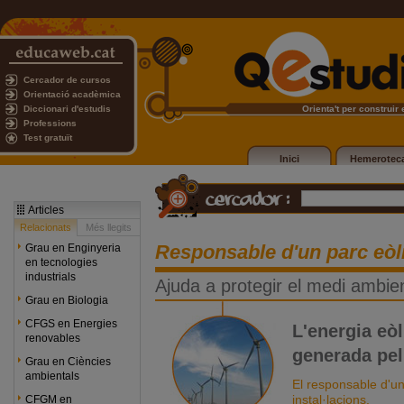
Cercador de cursos
Orientació acadèmica
Diccionari d'estudis
Orienta't per construir e
Professions
Test gratuït
Inici
Hemerotec
Articles
Relacionats
Més llegits
Responsable d'un parc eòl
Grau en Enginyeria
en tecnologies
industrials
Ajuda a protegir el medi ambie
Grau en Biologia
CFGS en Energies
L'energia eòl
renovables
generada pel
Grau en Ciències
ambientals
El responsable d'un 
instal·lacions.
CFGM en