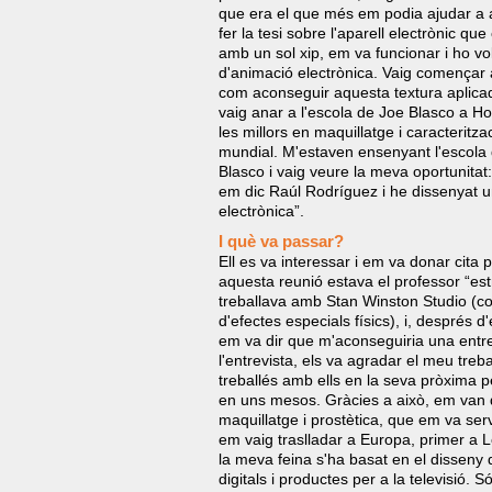
que era el que més em podia ajudar a 
fer la tesi sobre l'aparell electrònic qu
amb un sol xip, em va funcionar i ho vol
d'animació electrònica. Vaig començar a
com aconseguir aquesta textura aplicad
vaig anar a l'escola de Joe Blasco a H
les millors en maquillatge i caracteritz
mundial. M'estaven ensenyant l'escola
Blasco i vaig veure la meva oportunita
em dic Raúl Rodríguez i he dissenyat u
electrònica”.
I què va passar?
Ell es va interessar i em va donar cita p
aquesta reunió estava el professor “est
treballava amb Stan Winston Studio (co
d'efectes especials físics), i, després 
em va dir que m'aconseguiria una entrev
l'entrevista, els va agradar el meu tre
treballés amb ells en la seva pròxima p
en uns mesos. Gràcies a això, em van
maquillatge i prostètica, que em va se
em vaig traslladar a Europa, primer a 
la meva feina s'ha basat en el disseny 
digitals i productes per a la televisió.