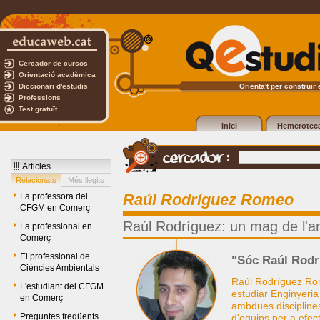
Cercador de cursos
Orientació acadèmica
Diccionari d'estudis
Orienta't per construir e
Professions
Test gratuït
Inici
Hemerotec
Articles
Relacionats
Més llegits
Raúl Rodríguez Romeo
La professora del
CFGM en Comerç
Raúl Rodríguez: un mag de l'a
La professional en
Comerç
El professional de
"Sóc Raúl Rodrí
Ciències Ambientals
Raúl Rodríguez Rom
L'estudiant del CFGM
estudiar Enginyeria
en Comerç
ambdues disciplines
Preguntes freqüents
d'equips per a efect