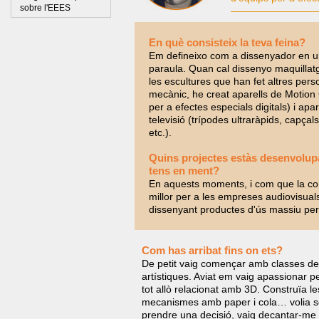
sobre l'EEES
En què consisteix la teva feina?
Em defineixo com a dissenyador en un
paraula. Quan cal dissenyo maquillat
les escultures que han fet altres pers
mecànic, he creat aparells de Motion
per a efectes especials digitals) i apar
televisió (trípodes ultraràpids, capçals
etc.).
Quins projectes estàs desenvolupa
tens en ment?
En aquests moments, i com que la co
millor per a les empreses audiovisuals 
dissenyant productes d'ús massiu per a
Com has arribat fins on ets?
De petit vaig començar amb classes de d
artístiques. Aviat em vaig apassionar per
tot allò relacionat amb 3D. Construïa le
mecanismes amb paper i cola… volia 
prendre una decisió, vaig decantar-me p