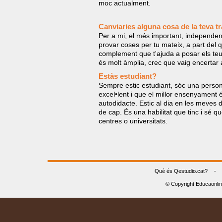
moc actualment.
Canviaries alguna cosa de la teva t
Per a mi, el més important, independent
provar coses per tu mateix, a part del 
complement que t'ajuda a posar els te
és molt àmplia, crec que vaig encertar 
Estàs estudiant?
Sempre estic estudiant, sóc una persona
excel•lent i que el millor ensenyament
autodidacte. Estic al dia en les meves 
de cap. És una habilitat que tinc i sé 
centres o universitats.
Què és Qestudio.cat?
-
© Copyright Educaonli