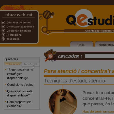
Cercador de cursos
Orientació acadèmica
Diccionari d'estudis
Orienta't per construir e
Professions
Test gratuït
Inici
Hemerotec
Articles
Relacionats
Més llegits
Para atenció i concentra't
Tècniques d'estudi i
estratègies
d'aprenentatge
Tècniques d'estudi, atenció
Condicions d'estudi
Quin és el teu estil
Posar-te a estud
d'aprenentatge?
concentrar-te, 
Com preparar els
que passa, és la
exàmens?
Has de tenir en comp