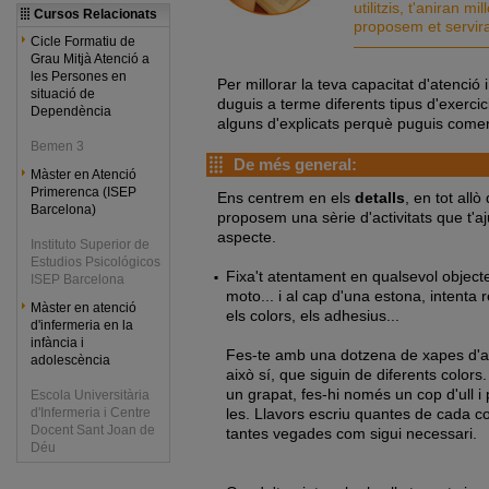
utilitzis, t'aniran m
Cursos Relacionats
proposem et servira
Cicle Formatiu de
Grau Mitjà Atenció a
les Persones en
Per millorar la teva capacitat d'atenció
situació de
duguis a terme diferents tipus d'exercic
Dependència
alguns d'explicats perquè puguis comen
Bemen 3
De més general:
Màster en Atenció
Primerenca (ISEP
Ens centrem en els
detalls
, en tot allò
Barcelona)
proposem una sèrie d'activitats que t'a
aspecte.
Instituto Superior de
Estudios Psicológicos
Fixa't atentament en qualsevol objecte
ISEP Barcelona
moto... i al cap d'una estona, intenta r
Màster en atenció
els colors, els adhesius...
d'infermeria en la
infància i
Fes-te amb una dotzena de xapes d'a
adolescència
això sí, que siguin de diferents colors
un grapat, fes-hi només un cop d'ull i
Escola Universitària
les. Llavors escriu quantes de cada col
d'Infermeria i Centre
Docent Sant Joan de
tantes vegades com sigui necessari.
Déu