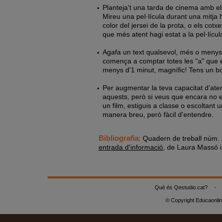
Planteja't una tarda de cinema amb el
Mireu una pel·lícula durant una mitja
color del jersei de la prota, o els co
que més atent hagi estat a la pel·lícul
Agafa un text qualsevol, més o menys 
comença a comptar totes les "a" que et
menys d'1 minut, magnífic! Tens un bon
Per augmentar la teva capacitat d'ate
aquests, però si veus que encara no 
un film, estiguis a classe o escoltant u
manera breu, però fàcil d'entendre.
Bibliografia
: Quadern de treball núm.
entrada d'informació
, de Laura Massó i 
Què és Qestudio.cat?
-
© Copyright Educaonli