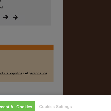
ts
vol
t i la logística
i el
personal de
Cookies Settings
cept All Cookies