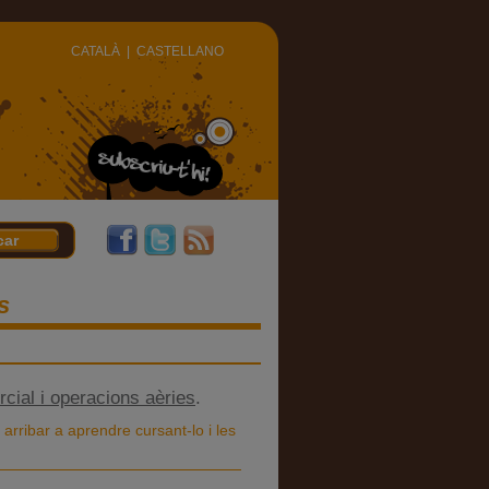
CATALÀ
|
CASTELLANO
s
rcial i operacions aèries
.
arribar a aprendre cursant-lo i les