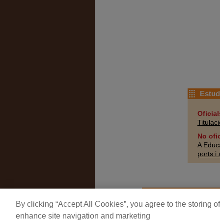
Estudi
Oficial
Titulac
No ofi
A Educa
ports i
By clicking “Accept All Cookies”, you agree to the storing 
enhance site navigation and marketing