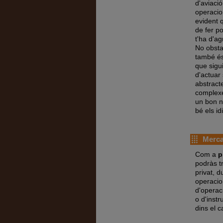
d'aviació
operacio
evident 
de fer po
t'ha d'ag
No obsta
també és
que sigu
d'actuar
abstract
complexe
un bon ni
bé els i
Mercat
Com a
p
podràs tr
privat, 
operacio
d'operaci
o d'inst
dins el c