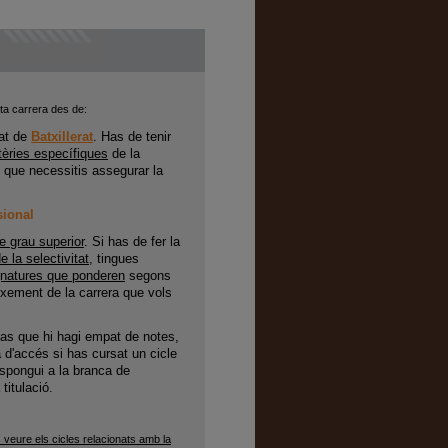
ta carrera des de:
at
de
Batxillerat
. Has de tenir
èries específiques
de la
que necessitis assegurar la
sional
e grau superior
. Si has de fer la
 la selectivitat
, tingues
gnatures que ponderen
segons
ixement de la carrera que vols
as que hi hagi empat de notes,
a d'accés si has cursat un cicle
espongui a la branca de
titulació.
 veure els cicles relacionats amb la