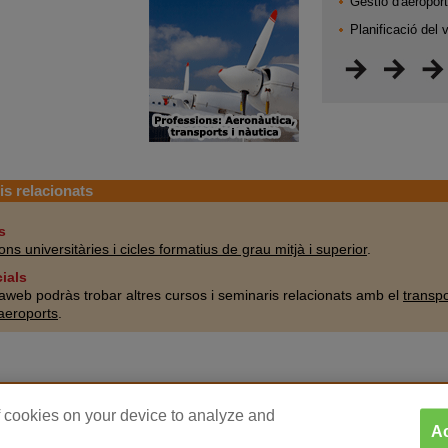
Gestió d'aeropor
Planificació del 
s relacionats
s
ions universitàries i cicles formatius de grau mitjà i superior
.
cials
web podràs trobar altres cursos i seminaris relacionats amb el
transpor
 aeroports
.
Què és Qestudio.cat?
-
Política de confidencialitat
-
Publicitat
of cookies on your device to analyze and
Ac
© Copyright Educaonline S.L. 1998-2026