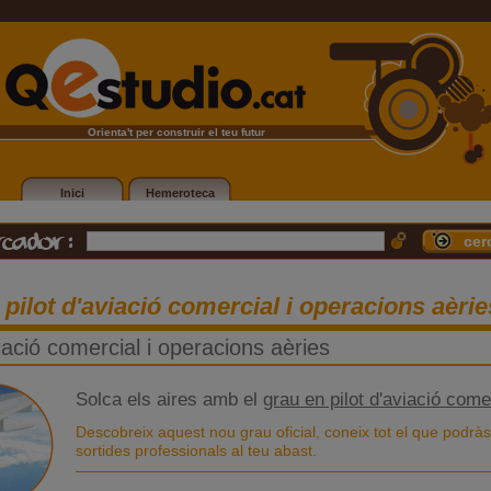
Orienta't per construir el teu futur
Inici
Hemeroteca
pilot d'aviació comercial i operacions aèrie
viació comercial i operacions aèries
Solca els aires amb el
grau en pilot d'aviació come
Descobreix aquest nou grau oficial, coneix tot el que podràs 
sortides professionals al teu abast.