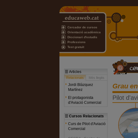
Cercador de cursos
Orientació acadèmica
Diccionari d'estudis
Professions
Test gratuït
Articles
Relacionats
Més llegits
Grau en 
Jordi Blàzquez
Martínez
Pilot d'a
El protagonista
d'Aviació Comercial
Cursos Relacionats
Curs de Pilot d'Aviació
Comercial