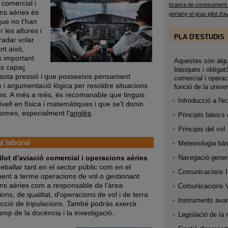
 comercial i
branca de coneixement d'
ns aèries és
pertany el grau pilot d'
que no t'han
r les altures i
PLA D'ESTUDIS
radar volar.
nt això,
 important
Aquestes són algu
is capaç
bàsiques i obligatò
 sota pressió i que posseeixis pensament
comercial i operac
e i argumentació lògica per resoldre situacions
funció de la univer
s. A més a més, és recomanable que tinguis
Introducció a l'
vell en física i matemàtiques i que se't donin
diomes, especialment l'
anglès
.
Principis bàsics 
Principis del voI 
 laboral
Meteorologia bàs
ilot d'aviació comercial i operacions aèries
Navegació gener
eballar tant en el sector públic com en el
Comunicacions 
duent a terme operacions de vol o gestionant
ns aèries com a responsable de l'àrea
Comunicacions 
ons, de qualitat, d'operacions de vol i de terra
Instruments avan
rucció de tripulacions. També podràs exercir
amp de la docència i la investigació.
Legislació de la