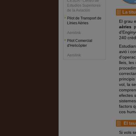
CESDA - Centro de
Estudios Superiores
de la Aviación
La titu
Pilot de Transport de
El grau 
Línies Aèries
aèries
pe
d'Enginye
Aerolink
240 crèdi
Pilot Comercial
d'Helicòpter
Estudian
avió i co
Aerolink
d'operac
lleis, l
procedim
correcta
principis
vol, la s
comprend
efectes 
sistemes 
factors 
cos humà
El teu
Si vols se