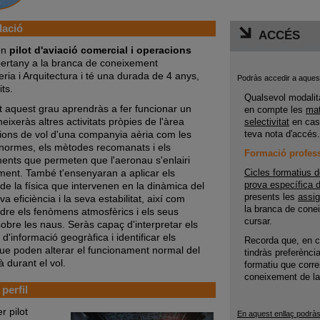
lació
ACCÉS
en
pilot d'aviació comercial i operacions
rtany a la branca de coneixement
ria i Arquitectura i té una durada de 4 anys,
Podràs accedir a aques
ts.
Q
ualsevol modalit
t aquest grau aprendràs a fer funcionar un
en compte
les
mat
neixeràs altres activitats pròpies de l'àrea
selectivitat
en cas 
ions de vol d'una companyia aèria com les
teva nota d'accés.
es normes, els mètodes recomanats i els
Formació profes
ents que permeten que l'aeronau s'enlairi
ment. També t'ensenyaran a aplicar els
Cicles formatius d
prova específica de
 de la física que intervenen en la dinàmica del
presents les
assi
eva eficiència i la seva estabilitat, així com
la branca de cone
re els fenòmens atmosfèrics i els seus
cursar.
sobre les naus. Seràs capaç d'interpretar els
d'informació geogràfica i identificar els
Recorda que, en c
que poden alterar el funcionament normal del
tindràs preferènci
 durant el vol.
formatiu que corr
coneixement de la 
 perfil
r pilot
En aquest enllaç podràs