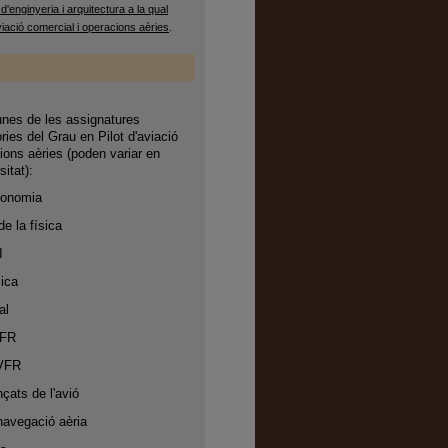
enginyeria i arquitectura a la qual
aviació comercial i operacions aèries
.
nes de les assignatures
ries del Grau en Pilot d'aviació
ions aèries (poden variar en
sitat):
economia
de la física
I
ica
al
IFR
VFR
çats de l'avió
 navegació aèria