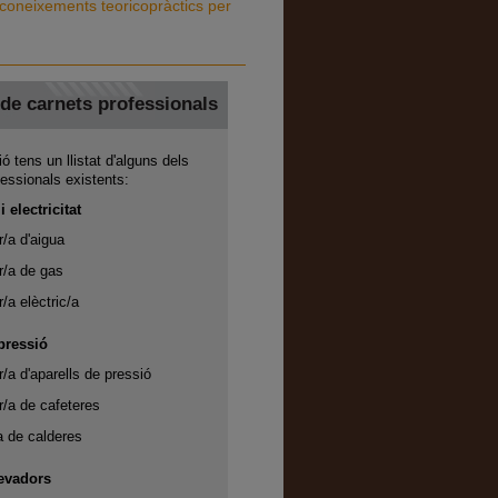
 coneixements teoricopràctics per
de carnets professionals
ó tens un llistat d'alguns dels
fessionals existents:
 electricitat
r/a d'aigua
or/a de gas
r/a elèctric/a
pressió
r/a d'aparells de pressió
or/a de cafeteres
a de calderes
levadors