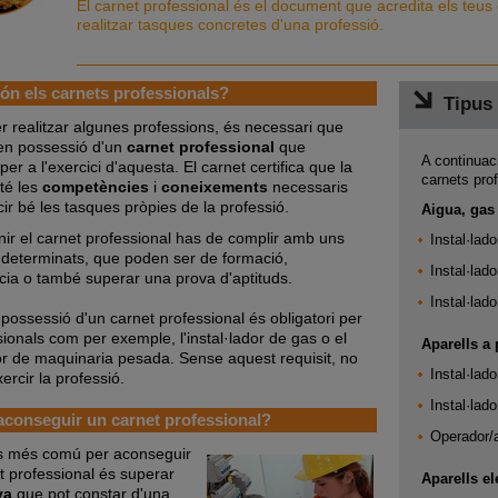
El carnet professional és el document que acredita els teus
realitzar tasques concretes d'una professió.
n els carnets professionals?
Tipus 
r realitzar algunes professions, és necessari que
 en possessió d'un
carnet professional
que
A continuaci
a per a l'exercici d'aquesta. El carnet certifica que la
carnets pro
té les
competències
i
coneixements
necessaris
ir bé les tasques pròpies de la professió.
Aigua, gas i
nir el carnet professional has de complir amb uns
Instal·lado
s determinats, que poden ser de formació,
Instal·lad
cia o també superar una prova d'aptituds.
Instal·lado
 possessió d'un carnet professional és obligatori per
sionals com per exemple, l'instal·lador de gas o el
Aparells a 
r de maquinaria pesada. Sense aquest requisit, no
Instal·lado
rcir la professió.
Instal·lad
conseguir un carnet professional?
Operador/
s més comú per aconseguir
t professional és superar
Aparells e
va
que pot constar d'una