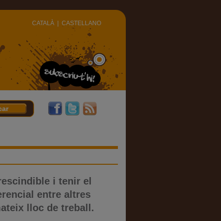
CATALÀ
|
CASTELLANO
scindible i tenir el
rencial entre altres
teix lloc de treball.