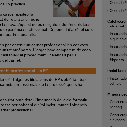
Operador/a
ica i/o pràctica.
Operador/a
 casos, existeix la
tat de realitzar un
curs
Calefacció,
 la prova. Aquest no és obligatori, depèn dels teus
industrial
/o experiència professional. Depenent d'això, el curs
Instal·lad
na durada o una altra.
aigua cale
es per obtenir un carnet professional les convoca
Instal·lad
unitat autònoma. L'organisme competent de cada
t estableix el procediment i calendari per a
Instal·lad
ó del carnet.
frigorista
rnets professional i la FP
Instal·laci
Instal·lado
tenció d'algunes titulacions de FP s'obté també el
edificis
 carnets professionals de la professió que s'ha
Mines i pe
nsultar amb detall l'informació del cicle formatiu
Conductor/
eressa per saber si el títol inclou també l'obtenció
pesant)
carnet professional.
Conductor/
elevador)