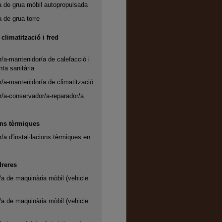
 de grua mòbil autopropulsada
 de grua torre
 climatització i fred
or/a-mantenidor/a de calefacció i
nta sanitària
or/a-mantenidor/a de climatització
or/a-conservador/a-reparador/a
ons tèrmiques
r/a d'instal·lacions tèrmiques en
dreres
a de maquinària mòbil (vehicle
a de maquinària mòbil (vehicle