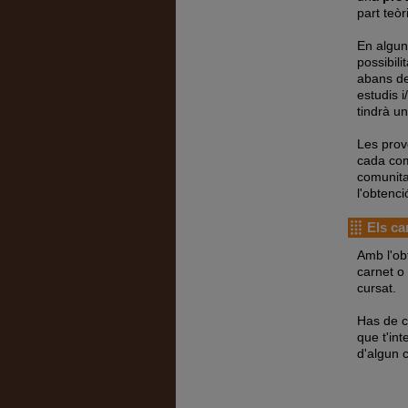
part teòr
En alguns
possibili
abans de
estudis i
tindrà u
Les prov
cada com
comunita
l'obtenci
Els ca
Amb l'ob
carnet o
cursat.
Has de co
que t'int
d'algun 