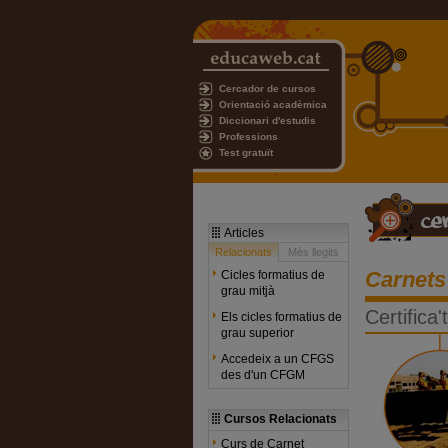
Cercador de cursos
Orientació acadèmica
Diccionari d'estudis
Professions
Test gratuït
Articles
Relacionats
Més llegits
Carnets
Cicles formatius de
grau mitjà
Certifica
Els cicles formatius de
grau superior
Accedeix a un CFGS
des d'un CFGM
Cursos Relacionats
Curs de Carnet