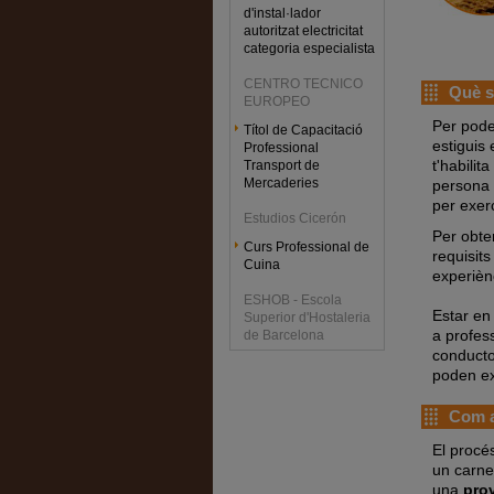
d'instal·lador
autoritzat electricitat
categoria especialista
CENTRO TECNICO
Què só
EUROPEO
Per pode
Títol de Capacitació
estiguis
Professional
t'habilit
Transport de
Mercaderies
persona 
per exerc
Estudios Cicerón
Per obte
Curs Professional de
requisit
Cuina
experièn
ESHOB - Escola
Estar en
Superior d'Hostaleria
a profes
de Barcelona
conducto
poden exe
Com a
El procé
un carne
una
pro