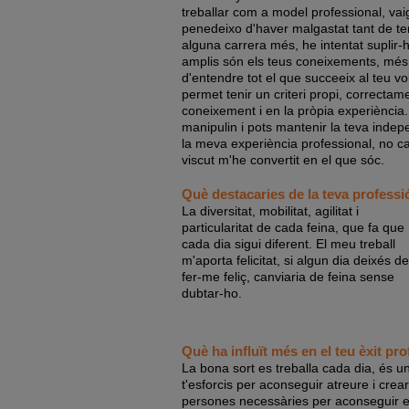
treballar com a model professional, va
penedeixo d'haver malgastat tant de te
alguna carrera més, he intentat suplir
amplis són els teus coneixements, més 
d'entendre tot el que succeeix al teu vol
permet tenir un criteri propi, correcta
coneixement i en la pròpia experiència.
manipulin i pots mantenir la teva indepe
la meva experiència professional, no ca
viscut m'he convertit en el que sóc.
Què destacaries de la teva professi
La diversitat, mobilitat, agilitat i
particularitat de cada feina, que fa que
cada dia sigui diferent. El meu treball
m'aporta felicitat, si algun dia deixés de
fer-me feliç, canviaria de feina sense
dubtar-ho.
Què ha influït més en el teu èxit pro
La bona sort es treballa cada dia, és u
t'esforcis per aconseguir atreure i crear
persones necessàries per aconseguir el