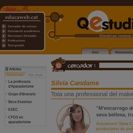
Cercador de cursos
Orientació acadèmica
Diccionari d'estudis
Orienta't per construir e
Professions
Test gratuït
Inici
Hemerotec
Articles
Relacionats
Més llegits
Silvia Candame
La professora
d'Aparadorisme
Tota una professional del make
Grups d'itineraris
Beca Erasmus
"M'encarrego de
ESEC
seva bellesa, tr
CFGS en
aparadorisme
Actualment Silvia 
produccions de publ