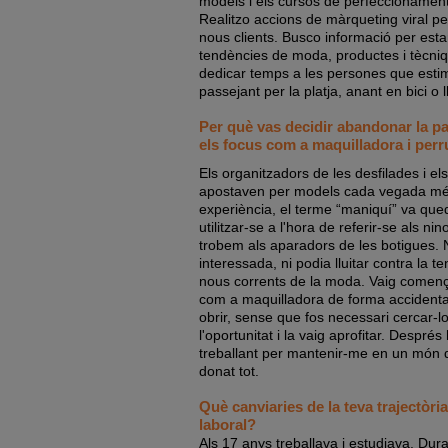
models i els cursos de perfeccionament
Realitzo accions de màrqueting viral p
nous clients. Busco informació per esta
tendències de moda, productes i tècni
dedicar temps a les persones que estim
passejant per la platja, anant en bici o l
Per què vas decidir abandonar la pas
els focus com a maquilladora i per
Els organitzadors de les desfilades i e
apostaven per models cada vegada més
experiència, el terme “maniquí” va que
utilitzar-se a l'hora de referir-se als ni
trobem als aparadors de les botigues. 
interessada, ni podia lluitar contra la te
nous corrents de la moda. Vaig comen
com a maquilladora de forma accidental
obrir, sense que fos necessari cercar-lo
l'oportunitat i la vaig aprofitar. Després
treballant per mantenir-me en un món
donat tot.
Què canviaries de la teva trajectòr
laboral?
Als 17 anys treballava i estudiava. Dur