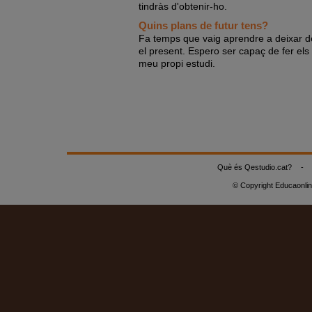
tindràs d'obtenir-ho.
Quins plans de futur tens?
Fa temps que vaig aprendre a deixar de
el present. Espero ser capaç de fer els
meu propi estudi.
Què és Qestudio.cat?
-
© Copyright Educaonli