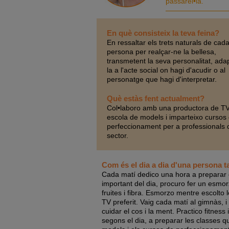
passarel•la.
En què consisteix la teva feina?
En ressaltar els trets naturals de cad
persona per realçar-ne la bellesa,
transmetent la seva personalitat, ada
la a l'acte social on hagi d'acudir o al
personatge que hagi d'interpretar.
Què estàs fent actualment?
Col•laboro amb una productora de TV
escola de models i imparteixo cursos
perfeccionament per a professionals 
sector.
Com és el dia a dia d'una persona t
Cada matí dedico una hora a preparar e
important del dia, procuro fer un esmorza
fruites i fibra. Esmorzo mentre escolto 
TV preferit. Vaig cada matí al gimnàs, i
cuidar el cos i la ment. Practico fitness
segons el dia, a preparar les classes q