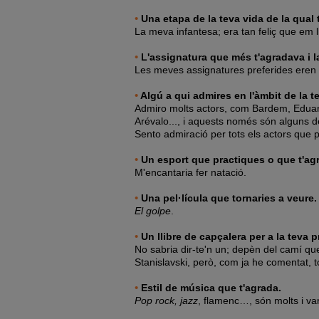
•
Una etapa de la teva vida de la qual
La meva infantesa; era tan feliç que em 
•
L'assignatura que més t'agradava i 
Les meves assignatures preferides eren ma
•
Algú a qui admires en l'àmbit de la t
Admiro molts actors, com Bardem, Edua
Arévalo..., i aquests només són alguns d
Sento admiració per tots els actors que
•
Un esport que practiques o que t'agr
M'encantaria fer natació.
•
Una pel·lícula que tornaries a veure.
El golpe
.
•
Un llibre de capçalera per a la teva p
No sabria dir-te'n un; depèn del camí que
Stanislavski, però, com ja he comentat, t
•
Estil de música que t'agrada.
Pop rock, jazz
, flamenc…, són molts i va