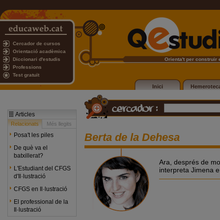
Cercador de cursos
Orientació acadèmica
Diccionari d'estudis
Orienta't per construir e
Professions
Test gratuït
Inici
Hemerotec
Articles
Relacionats
Més llegits
Berta de la Dehesa
Posa't les piles
De què va el
batxillerat?
Ara, després de molt
L'Estudiant del CFGS
interpreta Jimena e
d'Il·lustració
CFGS en Il·lustració
El professional de la
Il·lustració