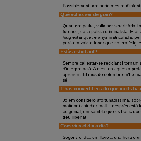
Possiblement, ara seria mestra d'infanti
Què volies ser de gran?
Quan era petita, volia ser veterinària 
forense, de la policia criminalista. M'
Vaig estar quatre anys matriculada, per
però em vaig adonar que no era feliç est
Estàs estudiant?
Sempre cal estar-se reciclant i tornant 
d'interpretació. A més, en aquesta pro
aprenent. El mes de setembre m'he matr
sé.
T'has convertit en allò que molts haur
Jo em considero afortunadíssima, sobre
matinar i estudiar molt. I després està
és genial; em sembla que és bonic que l
treu llibertat.
Com vius el dia a dia?
Segons el dia, em llevo a una hora o un