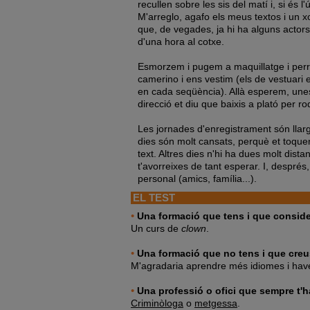
recullen sobre les sis del matí i, si és l
M'arreglo, agafo els meus textos i un 
que, de vegades, ja hi ha alguns actors
d'una hora al cotxe.
Esmorzem i pugem a maquillatge i perr
camerino i ens vestim (els de vestuari 
en cada seqüència). Allà esperem, unes
direcció et diu que baixis a plató per r
Les jornades d'enregistrament són llar
dies són molt cansats, perquè et toque
text. Altres dies n'hi ha dues molt dista
t'avorreixes de tant esperar. I, després
personal (amics, família...).
EL TEST
•
Una formació que tens i que conside
Un curs de
clown
.
•
Una formació que no tens i que creu
M'agradaria aprendre més idiomes i hav
•
Una professió o ofici que sempre t'h
Criminòloga
o
metgessa
.