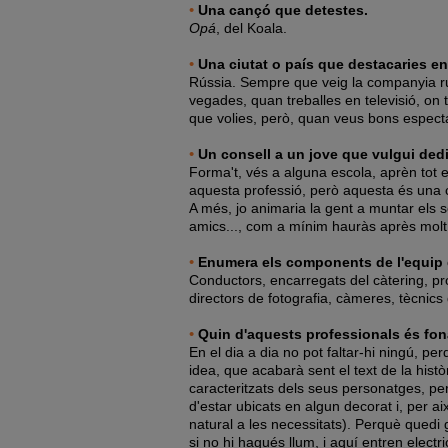
•
Una cançó que detestes.
Opá
, del Koala.
•
Una ciutat o país que destacaries en l
Rússia. Sempre que veig la companyia ru
vegades, quan treballes en televisió, on to
que volies, però, quan veus bons especta
•
Un consell a un jove que vulgui dedic
Forma't, vés a alguna escola, aprèn tot el
aquesta professió, però aquesta és una c
A més, jo animaria la gent a muntar els 
amics..., com a mínim hauràs après molt
•
Enumera els components de l'equip d
Conductors, encarregats del càtering, pro
directors de fotografia, càmeres, tècnics 
•
Quin d'aquests professionals és fona
En el dia a dia no pot faltar-hi ningú, per
idea, que acabarà sent el text de la hist
caracteritzats dels seus personatges, per
d'estar ubicats en algun decorat i, per aix
natural a les necessitats). Perquè quedi 
si no hi hagués llum, i aquí entren electr