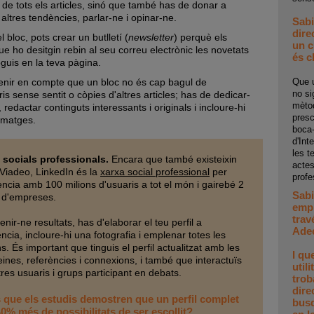
 de tots els articles, sinó que també has de donar a
altres tendències, parlar-ne i opinar-ne.
Sabi
dire
 bloc, pots crear un butlletí (
newsletter
) perquè els
un c
ue ho desitgin rebin al seu correu electrònic les novetats
és c
oguis en la teva pàgina.
enir en compte que un bloc no és cap bagul de
Que u
no si
s sense sentit o còpies d'altres articles; has de dedicar-
mètod
 redactar continguts interessants i originals i incloure-hi
presc
 imatges.
boca-
d'Int
les t
 socials professionals.
Encara que també existeixin
actes
Viadeo, LinkedIn és la
xarxa social professional
per
profe
ència amb 100 milions d'usuaris a tot el món i gairebé 2
Sabi
s d'empreses.
empr
trav
enir-ne resultats, has d'elaborar el teu perfil a
Ade
ncia, incloure-hi una fotografia i emplenar totes les
s. És important que tinguis el perfil actualitzat amb les
I qu
eines, referències i connexions, i també que interactuïs
util
res usuaris i grups participant en debats.
trob
dire
 que els estudis demostren que un perfil complet
busq
40% més de possibilitats de ser escollit?