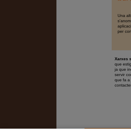
Una alt
s'anome
aplicac
per con
Xarxes s
que esti
ja que i
servir c
que fa a
contacte