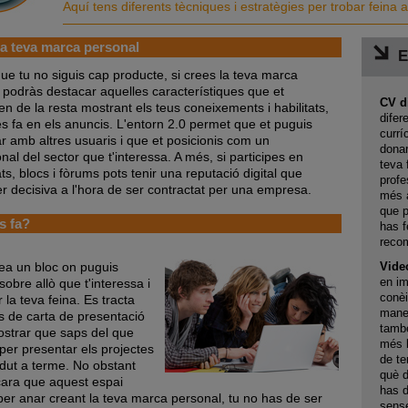
Aquí tens diferents tècniques i estratègies per trobar feina a
a teva marca personal
E
ue tu no siguis cap producte, si crees la teva marca
 podràs destacar aquelles característiques que et
CV di
en de la resta mostrant els teus coneixements i habilitats,
difer
es fa en els anuncis. L'entorn 2.0 permet que et puguis
currí
ar amb altres usuaris i que et posicionis com un
donar
nal del sector que t'interessa. A més, si participes en
teva 
s, blocs i fòrums pots tenir una reputació digital que
profe
er decisiva a l'hora de ser contractat per una empresa.
més a
que p
 fa?
has f
recom
a un bloc on puguis
Vide
en im
sobre allò que t'interessa i
conèi
la teva feina. Es tracta
maner
us de carta de presentació
també
strar que saps del que
més l
 per presentar els projectes
de te
dut a terme. No obstant
què d
cara que aquest espai
has d
 per anar creant la teva marca personal, tu no has de ser
sense