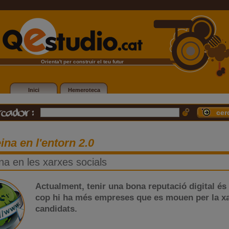
Orienta't per construir el teu futur
Inici
Hemeroteca
ina en l'entorn 2.0
na en les xarxes socials
Actualment, tenir una bona reputació digital és
cop hi ha més empreses que es mouen per la x
candidats.