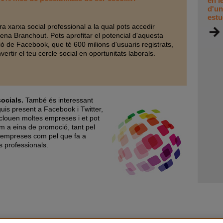
en l
d'un
estu
ra xarxa social professional a la qual pots accedir
na Branchout. Pots aprofitar el potencial d'aquesta
ió de Facebook, que té 600 milions d'usuaris registrats,
vertir el teu cercle social en oportunitats laborals.
ocials.
També és interessant
guis present a Facebook i Twitter,
nclouen moltes empreses i et pot
om a eina de promoció, tant pel
 empreses com pel que fa a
s professionals.