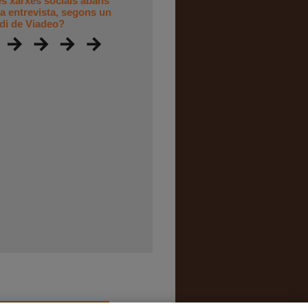
es xarxes socials abans
a entrevista, segons un
di de Viadeo?