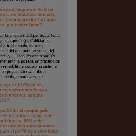
es que, segons el 26% de
ctors de recursos humans,
urrículum creatiu i atractiu
lau per trobar feina?
tilitzis l'entorn 2.0 per trobar feina
gnifica que hagis d'oblidar els
es tradicionals, és a dir,
indir del contacte personal, del
orella... L'ideal és combinar l'ús
ernet amb la posada en pràctica de
eves habilitats socials assistint a
 on puguis conèixer altres
ssionals, empresaris, etc.
es que el 27% de les
eses ofereixen feina a
és d'Internet, segons
cco?
e el 51% dels espanyols
itzen les xarxes socials per
ar feina i el 64% dels
ctors de recursos humans
uen el perfil dels candidats