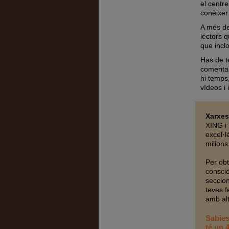
el centre
conèixer 
A més del
lectors q
que incl
Has de t
comentari
hi temps,
vídeos i
Xarxes
XING i 
excel·l
milion
Per obt
consciè
seccion
teves f
amb alt
Sabies
té un 