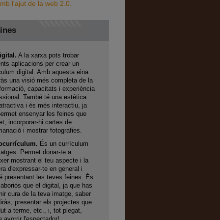
mb l'ajut de la web 2.0.
ines
gital.
A la xarxa pots trobar
ents aplicacions per crear un
culum digital. Amb aquesta eina
às una visió més completa de la
formació, capacitats i experiència
ssional. També té una estètica
tractiva i és més interactiu, ja
ermet ensenyar les feines que
et, incorporar-hi cartes de
anació i mostrar fotografies.
ocurrículum.
És un currículum
atges. Permet donar-te a
xer mostrant el teu aspecte i la
a d'expressar-te en general i
 presentant les teves feines. És
aboriós que el digital, ja que has
nir cura de la teva imatge, saber
iràs, presentar els projectes que
ut a terme, etc., i, tot plegat,
 avorrir l'espectador!