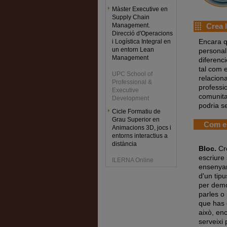
Màster Executive en
Supply Chain
Management.
Crea l
Direcció d'Operacions
Encara q
i Logística Integral en
un entorn Lean
personal
Management
diferenci
tal com 
UPC School of
relacion
Professional &
professio
Executive
comunitat
Development
podria s
Cicle Formatiu de
Grau Superior en
Com es
Animacions 3D, jocs i
entorns interactius a
distància
Bloc.
Cre
escriure 
ILERNA Online
ensenyar 
d'un tip
per demo
parles o
que has 
això, en
serveixi