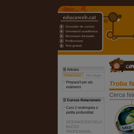
Cercador de cursos
Orientació acadèmica
Diccionari d'estudis
Professions
Test gratuït
Articles
Relacionats
Més llegits
Troba fe
Prepara't per als
exàmens
Cerca fei
Cursos Relacionats
Curs 2 restringida o
petita profunditat
OCEANOS ESCUELA
BUCEO
PROFESIONAL