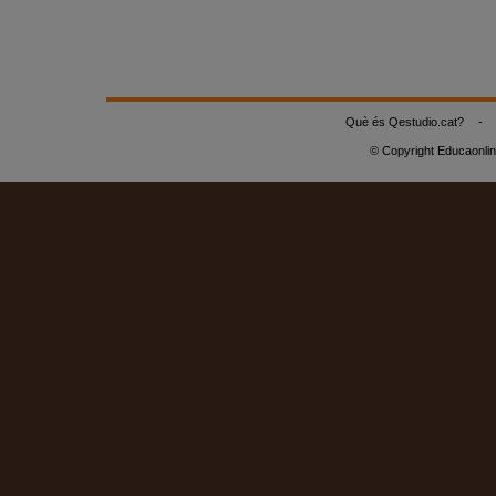
Què és Qestudio.cat?
-
© Copyright Educaonli