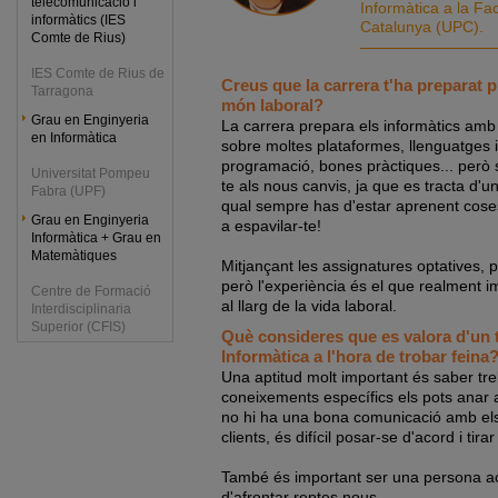
telecomunicació i
Informàtica a la Fac
informàtics (IES
Catalunya (UPC).
Comte de Rius)
IES Comte de Rius de
Creus que la carrera t'ha preparat pr
Tarragona
món laboral?
Grau en Enginyeria
La carrera prepara els informàtics am
en Informàtica
sobre moltes plataformes, llenguatges 
programació, bones pràctiques... però 
Universitat Pompeu
te als nous canvis, ja que es tracta d'u
Fabra (UPF)
qual sempre has d'estar aprenent cos
Grau en Enginyeria
a espavilar-te!
Informàtica + Grau en
Matemàtiques
Mitjançant les assignatures optatives, p
però l'experiència és el que realment im
Centre de Formació
al llarg de la vida laboral.
Interdisciplinaria
Superior (CFIS)
Què consideres que es valora d'un t
Informàtica a l'hora de trobar feina
Una aptitud molt important és saber tre
coneixements específics els pots anar 
no hi ha una bona comunicació amb el
clients, és difícil posar-se d'acord i tira
També és important ser una persona ac
d'afrontar reptes nous.