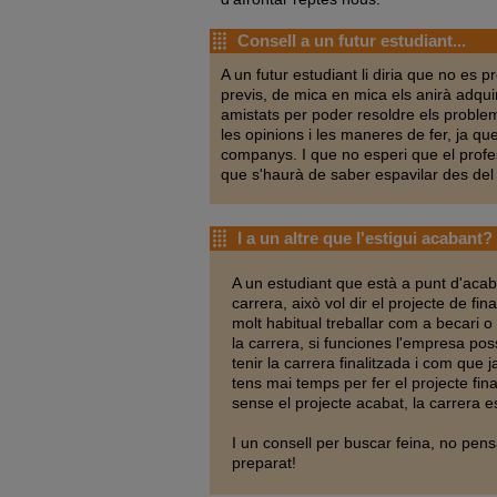
Consell a un futur estudiant...
A un futur estudiant li diria que no es 
previs, de mica en mica els anirà adquiri
amistats per poder resoldre els proble
les opinions i les maneres de fer, ja q
companys. I que no esperi que el profes
que s'haurà de saber espavilar des del 
I a un altre que l'estigui acabant?
A un estudiant que està a punt d'acabar
carrera, això vol dir el projecte de fin
molt habitual treballar com a becari 
la carrera, si funciones l'empresa po
tenir la carrera finalitzada i com que j
tens mai temps per fer el projecte fin
sense el projecte acabat, la carrera e
I un consell per buscar feina, no pen
preparat!