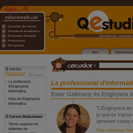
Cercador de cursos
Orientació acadèmica
Diccionari d'estudis
Orienta't per construir e
Professions
Test gratuït
Inici
Hemerotec
Articles
Relacionats
Més llegits
La professional d'Informàt
La professora
d'Enginyeria
Informàtica
Ester Galimany és Enginyera I
Grau en Enginyeria
Informàtica
"L'Enginyeria en
ja que es tracta
Cursos Relacionats
aprenent coses n
Tècnic superior en
sistemes de
Ester Galimany Guas